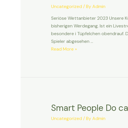
These
Uncategorized
/ By
Admin
Tips
Seriöse Wettanbieter 2023 Unsere Ku
bisherigen Werdegang. Ist ein Lives
besondere i Tüpfelchen obendrauf. D
Spieler abgesehen …
Buchmacher
Read More »
Schweiz
Änderungen:
5
umsetzbare
Tipps
Smart People Do cas
Uncategorized
/ By
Admin