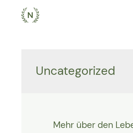
Skip
to
content
Uncategorized
Mehr über den Lebe