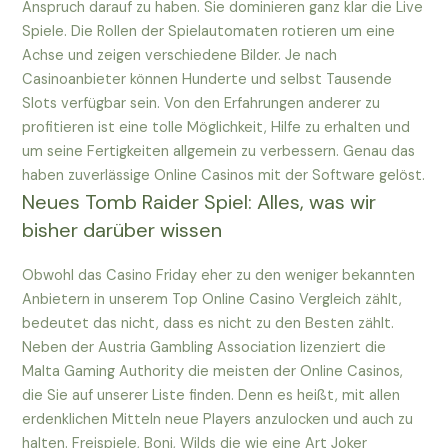
Anspruch darauf zu haben. Sie dominieren ganz klar die Live
Spiele. Die Rollen der Spielautomaten rotieren um eine
Achse und zeigen verschiedene Bilder. Je nach
Casinoanbieter können Hunderte und selbst Tausende
Slots verfügbar sein. Von den Erfahrungen anderer zu
profitieren ist eine tolle Möglichkeit, Hilfe zu erhalten und
um seine Fertigkeiten allgemein zu verbessern. Genau das
haben zuverlässige Online Casinos mit der Software gelöst.
Neues Tomb Raider Spiel: Alles, was wir
bisher darüber wissen
Obwohl das Casino Friday eher zu den weniger bekannten
Anbietern in unserem Top Online Casino Vergleich zählt,
bedeutet das nicht, dass es nicht zu den Besten zählt.
Neben der Austria Gambling Association lizenziert die
Malta Gaming Authority die meisten der Online Casinos,
die Sie auf unserer Liste finden. Denn es heißt, mit allen
erdenklichen Mitteln neue Players anzulocken und auch zu
halten. Freispiele, Boni, Wilds die wie eine Art Joker