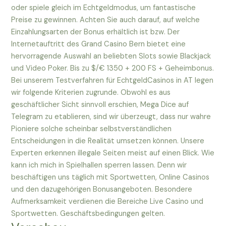
oder spiele gleich im Echtgeldmodus, um fantastische
Preise zu gewinnen. Achten Sie auch darauf, auf welche
Einzahlungsarten der Bonus erhältlich ist bzw. Der
Internetauftritt des Grand Casino Bern bietet eine
hervorragende Auswahl an beliebten Slots sowie Blackjack
und Video Poker. Bis zu $/€ 1350 + 200 FS + Geheimbonus.
Bei unserem Testverfahren für EchtgeldCasinos in AT legen
wir folgende Kriterien zugrunde. Obwohl es aus
geschäftlicher Sicht sinnvoll erschien, Mega Dice auf
Telegram zu etablieren, sind wir überzeugt, dass nur wahre
Pioniere solche scheinbar selbstverständlichen
Entscheidungen in die Realität umsetzen können. Unsere
Experten erkennen illegale Seiten meist auf einen Blick. Wie
kann ich mich in Spielhallen sperren lassen. Denn wir
beschäftigen uns täglich mit Sportwetten, Online Casinos
und den dazugehörigen Bonusangeboten. Besondere
Aufmerksamkeit verdienen die Bereiche Live Casino und
Sportwetten. Geschäftsbedingungen gelten.