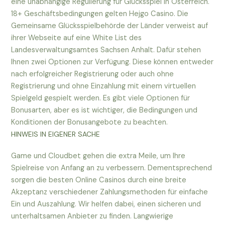
eine unabhängige Regulierung für Glücksspiel in Österreich.
18+ Geschäftsbedingungen gelten Hejgo Casino. Die
Gemeinsame Glücksspielbehörde der Länder verweist auf
ihrer Webseite auf eine White List des
Landesverwaltungsamtes Sachsen Anhalt. Dafür stehen
Ihnen zwei Optionen zur Verfügung. Diese können entweder
nach erfolgreicher Registrierung oder auch ohne
Registrierung und ohne Einzahlung mit einem virtuellen
Spielgeld gespielt werden. Es gibt viele Optionen für
Bonusarten, aber es ist wichtiger, die Bedingungen und
Konditionen der Bonusangebote zu beachten.
HINWEIS IN EIGENER SACHE
Game und Cloudbet gehen die extra Meile, um Ihre
Spielreise von Anfang an zu verbessern. Dementsprechend
sorgen die besten Online Casinos durch eine breite
Akzeptanz verschiedener Zahlungsmethoden für einfache
Ein und Auszahlung. Wir helfen dabei, einen sicheren und
unterhaltsamen Anbieter zu finden. Langwierige