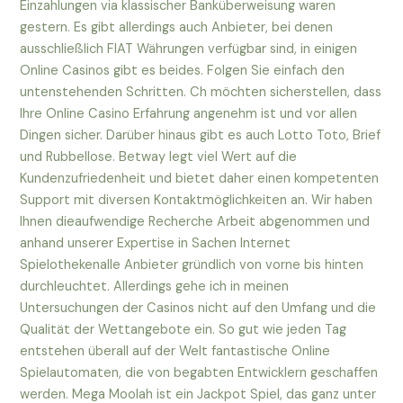
Einzahlungen via klassischer Banküberweisung waren
gestern. Es gibt allerdings auch Anbieter, bei denen
ausschließlich FIAT Währungen verfügbar sind, in einigen
Online Casinos gibt es beides. Folgen Sie einfach den
untenstehenden Schritten. Ch möchten sicherstellen, dass
Ihre Online Casino Erfahrung angenehm ist und vor allen
Dingen sicher. Darüber hinaus gibt es auch Lotto Toto, Brief
und Rubbellose. Betway legt viel Wert auf die
Kundenzufriedenheit und bietet daher einen kompetenten
Support mit diversen Kontaktmöglichkeiten an. Wir haben
Ihnen dieaufwendige Recherche Arbeit abgenommen und
anhand unserer Expertise in Sachen Internet
Spielothekenalle Anbieter gründlich von vorne bis hinten
durchleuchtet. Allerdings gehe ich in meinen
Untersuchungen der Casinos nicht auf den Umfang und die
Qualität der Wettangebote ein. So gut wie jeden Tag
entstehen überall auf der Welt fantastische Online
Spielautomaten, die von begabten Entwicklern geschaffen
werden. Mega Moolah ist ein Jackpot Spiel, das ganz unter