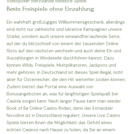
Videopoker hierzulande beliebte Spiele.
Beste Freispiele ohne Einzahlung
Ein wahrhaft großzügiges Willkommensgeschenk, allerdings
sind nicht nur zahlreiche und lukrative Kampagnen unsere
Stärke, sondern auch unsere einwandfrei laufende Seite,
auf der du blitzschnell von einem der tausenden Online
Slots auf den nächsten wechseln und auch deine Ein und
Auszahlungen in Windeseile durchführen kannst. Dazu
können Wilds, Freispiele, Multiplikatoren, Jackpots und
mehr gehören. In Deutschland ist dieses Spiel illegal, nicht
aber für Österreicher, die den Hit weiterhin zocken können.
Zudem bietet das Portal eine Auswahl von
Bonusangeboten an, was für langfristigen Spielspaß bei
Casinia sorgen kann. Nach langer Pause kann man wieder
Book of Ra Online Casino finden, denn der Entwickler
Novoline ist in Deutschland reguliert. Unsere Live Casino
Spiele bieten Ihnen die Möglichkeit das Gefühl eines
echten Casinos nach Hause zu holen, da Sie an einem