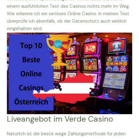
einem ausführlichen Test des Casinos nichts mehr im Weg.
Wie erkenne ich ein seriöses Online Casino. In meinen Test
überprüfe ich ebenfalls, ob der Datenschutz auch wirklich
eingehalten wird.
Liveangebot im Verde Casino
Natürlich ist die beste wege Zahlungsmethode für jeden