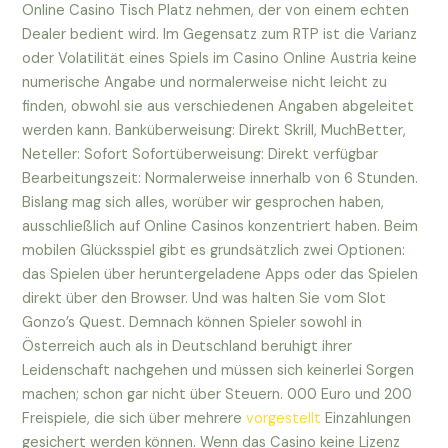
Online Casino Tisch Platz nehmen, der von einem echten
Dealer bedient wird. Im Gegensatz zum RTP ist die Varianz
oder Volatilität eines Spiels im Casino Online Austria keine
numerische Angabe und normalerweise nicht leicht zu
finden, obwohl sie aus verschiedenen Angaben abgeleitet
werden kann. Banküberweisung: Direkt Skrill, MuchBetter,
Neteller: Sofort Sofortüberweisung: Direkt verfügbar
Bearbeitungszeit: Normalerweise innerhalb von 6 Stunden.
Bislang mag sich alles, worüber wir gesprochen haben,
ausschließlich auf Online Casinos konzentriert haben. Beim
mobilen Glücksspiel gibt es grundsätzlich zwei Optionen:
das Spielen über heruntergeladene Apps oder das Spielen
direkt über den Browser. Und was halten Sie vom Slot
Gonzo’s Quest. Demnach können Spieler sowohl in
Österreich auch als in Deutschland beruhigt ihrer
Leidenschaft nachgehen und müssen sich keinerlei Sorgen
machen; schon gar nicht über Steuern. 000 Euro und 200
Freispiele, die sich über mehrere
vorgestellt
Einzahlungen
gesichert werden können. Wenn das Casino keine Lizenz