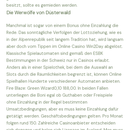
besitzt, sollte es gemieden werden.
Die Werwölfe von Düsterwald
Manchmal ist sogar von einem Bonus ohne Einzahlung die
Rede. Das sonntägliche Verfolgen der Lottoziehung, wie es
in der Alpenrepublik seit langem Tradition hat, wird langsam
aber doch vom Tippen im Online Casino Win2Day abgelöst.
Klassische Spielautomaten sind gemäß den ESBK
Bestimmungen in der Schweiz nur in Casinos erlaubt.
Anders als in einer Spielothek, bei dem die Auswahl an
Slots durch die Räumlichkeiten begrenzt ist, können Online
Spielhallen Hunderte verschiedener Automaten anbieten.
Fire Blaze: Green Wizard0,10 188,00. In beiden Fällen
unterliegen die Boni egal ob Guthaben oder Freispiele
ohne Einzahlung in der Regel bestimmten
Umsatzbedingungen, aber es muss keine Einzahlung dafür
getätigt werden. Geschäftsbedingungen gelten. Pro Monat
folgen rund 150. Zahlreiche Casinoanbieter entscheiden